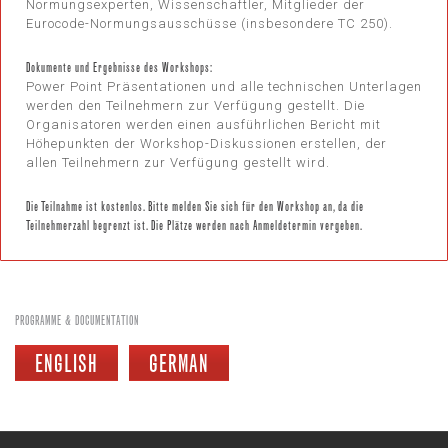
Normungsexperten, Wissenschaftler, Mitglieder der
Eurocode-Normungsausschüsse (insbesondere TC 250).
Dokumente und Ergebnisse des Workshops:
Power Point Präsentationen und alle technischen Unterlagen
werden den Teilnehmern zur Verfügung gestellt. Die
Organisatoren werden einen ausführlichen Bericht mit
Höhepunkten der Workshop-Diskussionen erstellen, der
allen Teilnehmern zur Verfügung gestellt wird.
Die Teilnahme ist kostenlos. Bitte melden Sie sich für den Workshop an, da die
Teilnehmerzahl begrenzt ist. Die Plätze werden nach Anmeldetermin vergeben.
PROGRAMME & DOCUMENTATION
ENGLISH
GERMAN